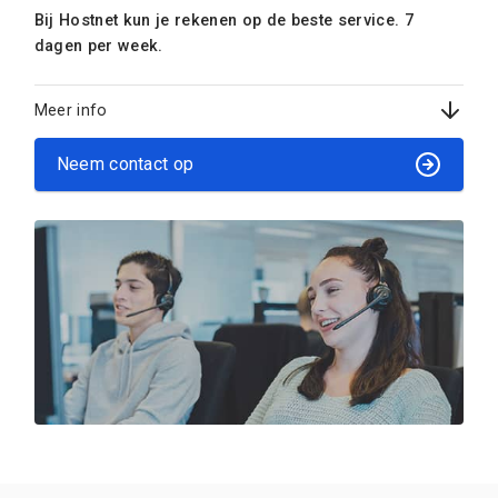
Bij Hostnet kun je rekenen op de beste service. 7
dagen per week.
Meer info
Neem contact op