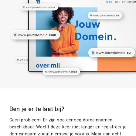
Ben je er te laat bij?
Geen probleem! Er zijn nog genoeg domeinnamen
beschikbaar. Wacht deze keer niet langer en registreer je
domeinnaam zodat niemand je voor is. Maar dan echt.